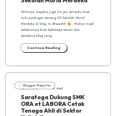
Sekolah Murid Merdeka
Akhirnya, kepakai juga nih jari jemariku buat
nulis postingan tentang SD Sekolah Murid
Merdeka di blog ini #tsaaahh
. Mohon maaf
sebelumnya buat beberapa teman dan
pembaca blog yang…
Continue Reading
Blogger Reporter
22 Juli, 2021
4 min read
Saratoga Dukung SMK
ORA et LABORA Cetak
Tenaga Ahli di Sektor