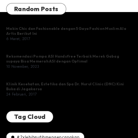
Random Posts
Makin Chic dan Fashionable dengan 5 Gaya Fashion Muslim Ala
Artis Berikut Ini
6 Maret, 2017
Rekomendasi Pompa ASI Handsfree Terbaik Merek Gabag
supaya Bisa Memerah ASI dengan Optimal
10 November, 2023
Klinik Kesehatan, Estetika dan Spa Dr. Nurul Clinic (DNC) Kini
Buka di Jagakarsa
24 Februari, 2017
Tag Cloud
#2xlebihputihmengencangkan