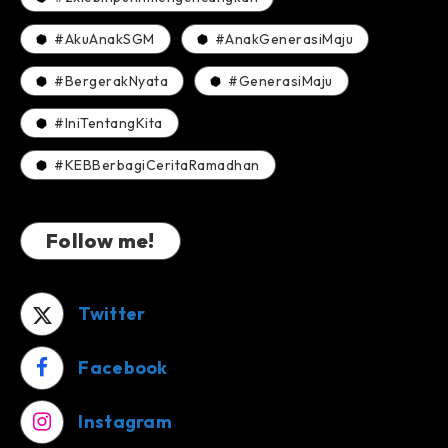
#AkuAnakSGM
#AnakGenerasiMaju
#BergerakNyata
#GenerasiMaju
#IniTentangKita
#KEBBerbagiCeritaRamadhan
Follow me!
Twitter
Facebook
Instagram