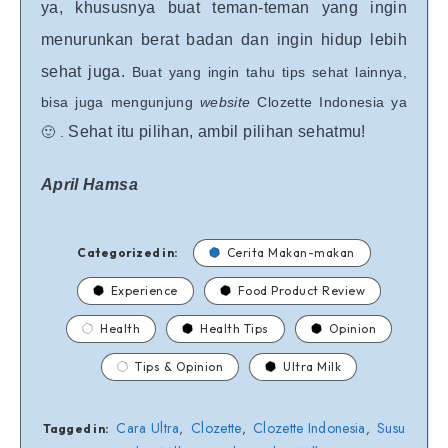
ya, khususnya buat teman-teman yang ingin
menurunkan berat badan dan ingin hidup lebih
sehat juga.
Buat yang ingin tahu tips sehat lainnya,
bisa juga mengunjung
website
Clozette Indonesia ya
Sehat itu pilihan, ambil pilihan sehatmu!
🙂 .
April Hamsa
Categorized in:
Cerita Makan-makan
Experience
Food Product Review
Health
Health Tips
Opinion
Tips & Opinion
Ultra Milk
Cara Ultra
Clozette
Clozette Indonesia
Susu
,
,
,
Tagged in: