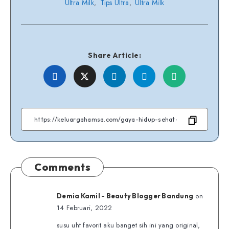
Ultra Milk
Tips Ultra
Ultra Milk
,
,
Share Article:
Share
Share
Share
Share
Share
on
on
on
on
on
Facebook
Twitter
Linkedin
Telegram
WhatsApp
Comments
on
Demia Kamil - Beauty Blogger Bandung
14 Februari, 2022
susu uht favorit aku banget sih ini yang original,