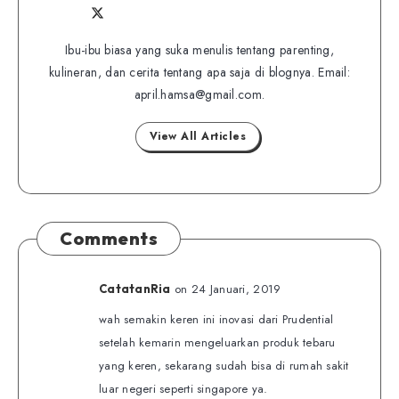
Follow
Follow
Website
me
me
Ibu-ibu biasa yang suka menulis tentang parenting,
on
kulineran, dan cerita tentang apa saja di blognya. Email:
on
Twitter
april.hamsa@gmail.com.
Facebook
View All Articles
Comments
on 24 Januari, 2019
CatatanRia
wah semakin keren ini inovasi dari Prudential
setelah kemarin mengeluarkan produk tebaru
yang keren, sekarang sudah bisa di rumah sakit
luar negeri seperti singapore ya.