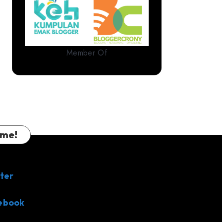
Member Of
 me!
ter
ebook