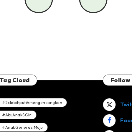
Tag Cloud
Follow
#2xlebihputihmengencangkan
Twit
#AkuAnakSGM
Fac
#AnakGenerasiMaju