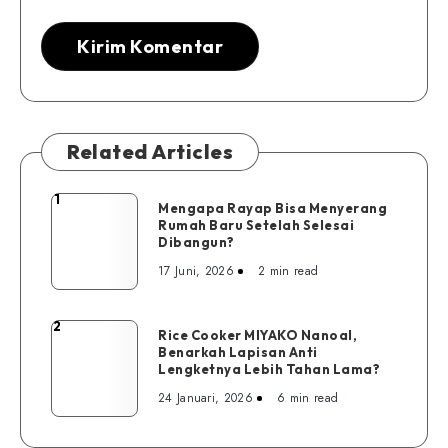
Related Articles
1
Mengapa
Mengapa Rayap Bisa Menyerang
Rumah Baru Setelah Selesai
Rayap
Dibangun?
Bisa
17 Juni, 2026
2 min read
Menyerang
Rumah
Baru
2
Rice
Rice Cooker MIYAKO Nanoal,
Setelah
Benarkah Lapisan Anti
Cooker
Selesai
Lengketnya Lebih Tahan Lama?
MIYAKO
Dibangun?
24 Januari, 2026
6 min read
Nanoal,
Benarkah
Lapisan