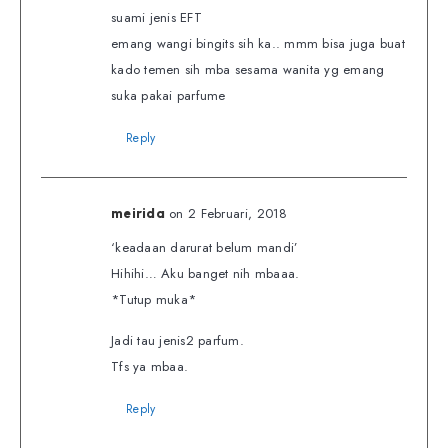
suami jenis EFT
emang wangi bingits sih ka.. mmm bisa juga buat
kado temen sih mba sesama wanita yg emang
suka pakai parfume
Reply
on 2 Februari, 2018
meirida
‘keadaan darurat belum mandi’
Hihihi… Aku banget nih mbaaa.
*Tutup muka*
Jadi tau jenis2 parfum.
Tfs ya mbaa.
Reply