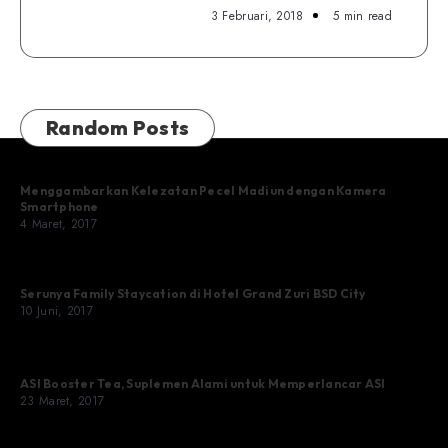
3 Februari, 2018
5 min read
Random Posts
Menggambarkan Kelezatan Pecel Madiun dengan Kamera
Smartphone
4 Maret, 2017
Serunya Family Staycation di Hotel Grand Zuri BSD City
10 Juni, 2017
ASI Booster Tea, Suplemen Alami untuk Memperlancar ASI
23 Maret, 2017