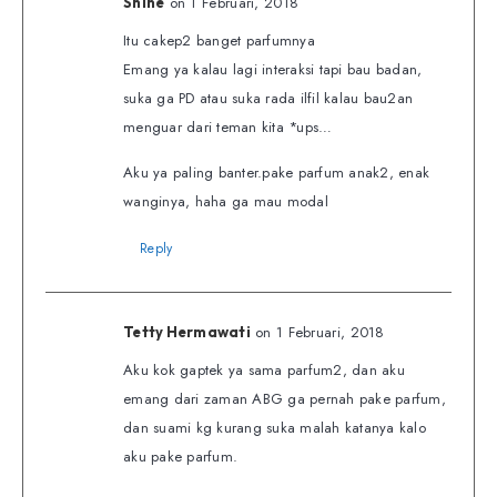
on 1 Februari, 2018
Shine
Itu cakep2 banget parfumnya
Emang ya kalau lagi interaksi tapi bau badan,
suka ga PD atau suka rada ilfil kalau bau2an
menguar dari teman kita *ups…
Aku ya paling banter.pake parfum anak2, enak
wanginya, haha ga mau modal
Reply
on 1 Februari, 2018
Tetty Hermawati
Aku kok gaptek ya sama parfum2, dan aku
emang dari zaman ABG ga pernah pake parfum,
dan suami kg kurang suka malah katanya kalo
aku pake parfum.