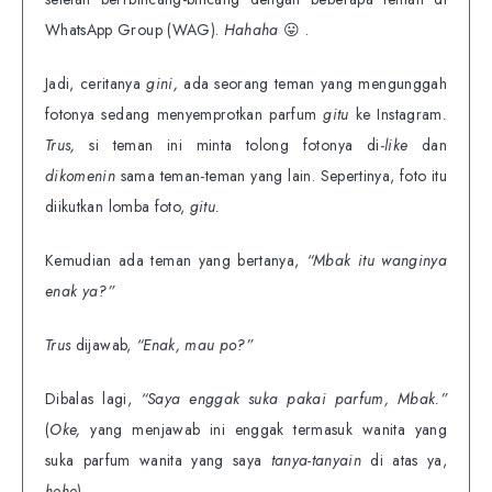
WhatsApp Group (WAG).
Hahaha
😛 .
Jadi, ceritanya
gini,
ada seorang teman yang mengunggah
fotonya sedang menyemprotkan parfum
gitu
ke Instagram
.
Trus,
si teman ini minta tolong fotonya di-
like
dan
dikomenin
sama teman-teman yang lain. Sepertinya, foto itu
diikutkan lomba foto,
gitu.
Kemudian ada teman yang bertanya,
“Mbak itu wanginya
enak ya?”
Trus
dijawab,
“Enak, mau po?”
Dibalas lagi,
“Saya enggak suka pakai parfum, Mbak.”
(
Oke,
yang menjawab ini enggak termasuk wanita yang
suka parfum wanita yang saya
tanya-tanyain
di atas ya,
hehe
).