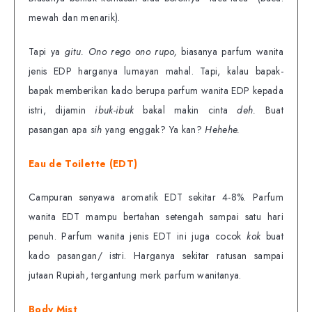
mewah dan menarik).
Tapi ya
gitu. Ono rego ono rupo,
biasanya parfum wanita
jenis EDP harganya lumayan mahal. Tapi, kalau bapak-
bapak memberikan kado berupa parfum wanita EDP kepada
istri, dijamin
ibuk-ibuk
bakal makin cinta
deh.
Buat
pasangan apa
sih
yang enggak? Ya kan?
Hehehe.
Eau de Toilette (EDT)
Campuran senyawa aromatik EDT sekitar 4-8%. Parfum
wanita EDT mampu bertahan setengah sampai satu hari
penuh. Parfum wanita jenis EDT ini juga cocok
kok
buat
kado pasangan/ istri. Harganya sekitar ratusan sampai
jutaan Rupiah, tergantung merk parfum wanitanya.
Body Mist