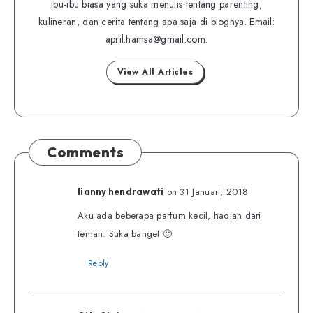
me
Ibu-ibu biasa yang suka menulis tentang parenting,
on
kulineran, dan cerita tentang apa saja di blognya. Email:
on
Twitter
april.hamsa@gmail.com.
Facebook
View All Articles
Comments
on 31 Januari, 2018
lianny hendrawati
Aku ada beberapa parfum kecil, hadiah dari
teman. Suka banget 🙂
Reply