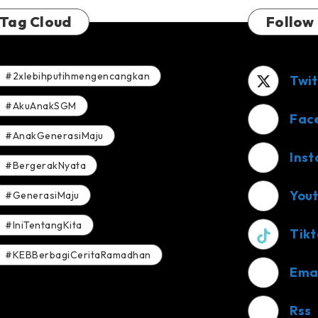
Tag Cloud
Follow
#2xlebihputihmengencangkan
Twit
#AkuAnakSGM
Fac
#AnakGenerasiMaju
Ins
#BergerakNyata
You
#GenerasiMaju
#IniTentangKita
Tikt
#KEBBerbagiCeritaRamadhan
Ema
Rss