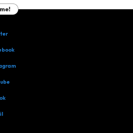
 me!
ter
ebook
tagram
tube
ok
il