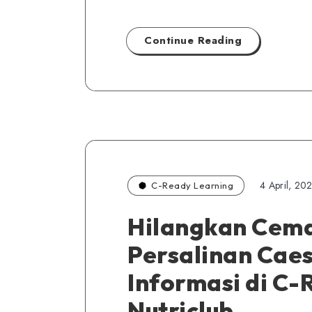
Continue Reading
4 April, 20
C-Ready Learning
Hilangkan Cema
Persalinan Cae
Informasi di C-
Nutriclub