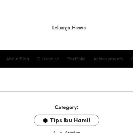
About Blog
Disclosure
Portfolio
Achievements
Category:
Tips Ibu Hamil
4
Articles