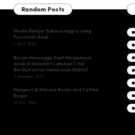
Random Posts
Media Belajar Bahasa Inggris yang
Fun untuk Anak
7 April, 2024
Bosan Menunggu Saat Menjemput
Anak di Sekolah? Lakukan 7 Hal
Berikut untuk Membunuh Waktu!
8 Desember, 2016
Hangout di Maraca Books and Coffee
Bogor
12 Juni, 2022